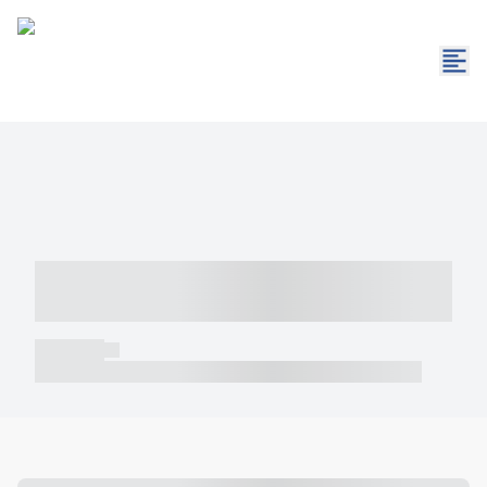
----- ----- -- ------ ---- ---- -- ----- -----
----- --- ------
----- -----
----- ----- -- ------ ---- ---- -- ----- ----- ----- --- ------