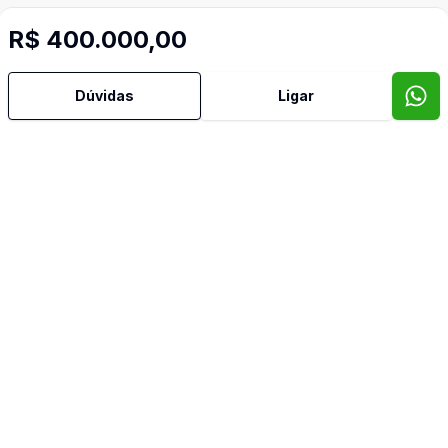
R$ 400.000,00
Dúvidas
Ligar
Mais informações
Área de Serviço
Armários Embutidos
Banheiro Social
Cozinha