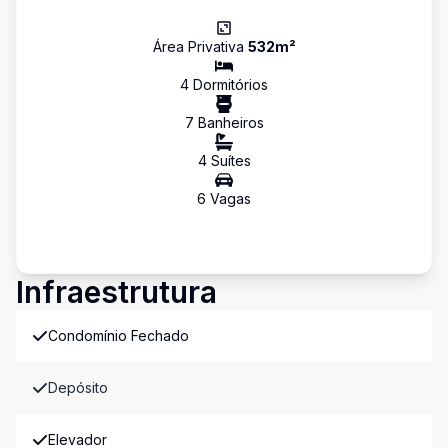
Área Privativa
532
m²
4
Dormitório
s
7
Banheiro
s
4
Suíte
s
6
Vaga
s
Infraestrutura
Condomínio Fechado
Depósito
Elevador