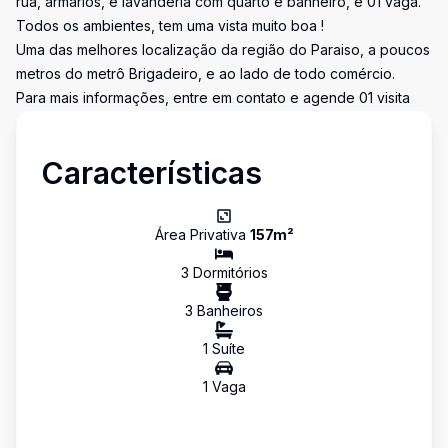
rua, armários, e lavanderia com quarto e banheiro, e 01 vaga.
Todos os ambientes, tem uma vista muito boa !
Uma das melhores localização da região do Paraiso, a poucos
metros do metrô Brigadeiro, e ao lado de todo comércio.
Para mais informações, entre em contato e agende 01 visita
Características
Área Privativa
157
m²
3
Dormitório
s
3
Banheiro
s
1
Suíte
1
Vaga