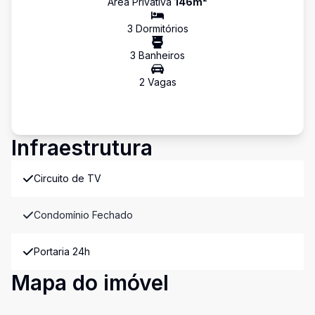
Área Privativa
146
m²
3
Dormitório
s
3
Banheiro
s
2
Vaga
s
Infraestrutura
Circuito de TV
Condomínio Fechado
Portaria 24h
Mapa do imóvel