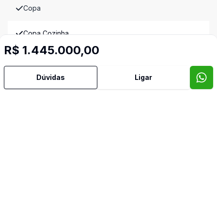
Copa
Copa Cozinha
R$ 1.445.000,00
Cozinha Planejada
Dúvidas
Ligar
Dormitório com Armários
Escritório
Sala de Jantar
Sala de TV
Banheiro de Empregada
Video do imóvel