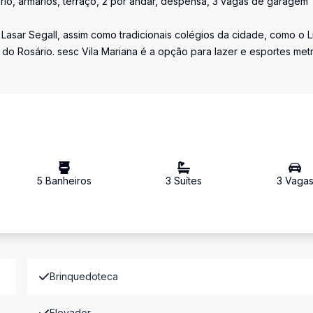
ório, armários, terraço, 2 por andar, despensa, 3 vagas de garagem
Lasar Segall, assim como tradicionais colégios da cidade, como o L
do Rosário. sesc Vila Mariana é a opção para lazer e esportes met
5
Banheiro
s
3
Suíte
s
3
Vaga
Brinquedoteca
Elevador