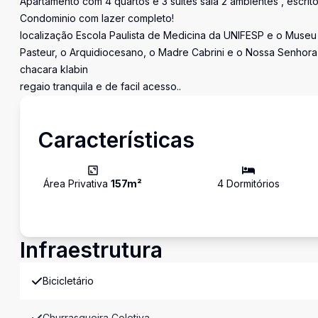
Apartamento com 4 quartos e 3 suítes sala 2 ambientes , escrit
Condominio com lazer completo!
localização Escola Paulista de Medicina da UNIFESP e o Museu 
Pasteur, o Arquidiocesano, o Madre Cabrini e o Nossa Senhora 
chacara klabin
regaio tranquila e de facil acesso..
Características
Área Privativa
157
m²
4
Dormitório
s
Infraestrutura
Bicicletário
Churrasqueira Coletiva