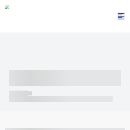
----- ----- -- ------ ---- ---- -- ----- -----
----- --- ------
----- -----
----- ----- -- ------ ---- ---- -- ----- ----- ----- --- ------