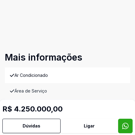
Mais informações
Ar Condicionado
Área de Serviço
Banheiro Social
R$ 4.250.000,00
Cozinha Americana
Dúvidas
Ligar