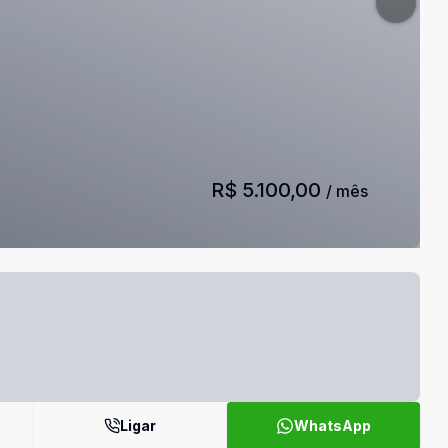
R$ 5.100,00
/ mês
Ligar
WhatsApp