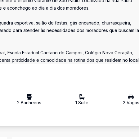
ete o espírito vibrante de São Paulo. Localizado na Rua Paulo
de e aconchego ao dia a dia dos moradores.
quadra esportiva, salão de festas, gás encanado, churrasqueira,
arado para atender às necessidades dos moradores que buscam l
hat, Escola Estadual Caetano de Campos, Colégio Nova Geração,
centa praticidade e comodidade na rotina dos que residem no local
2
Banheiro
s
1
Suíte
2
Vaga