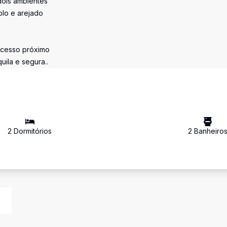
dois ambientes
plo e arejado
 acesso próximo
uila e segura..
2
Dormitório
s
2
Banheiro