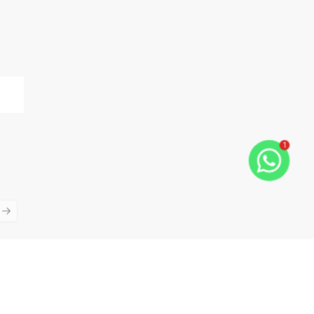
1
ious slide
Next slide
Cód:
12111
Comparar