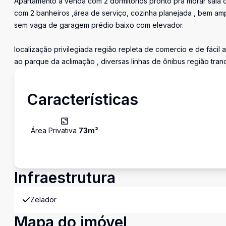
Apartamento a venda com 2 dormitórios pronto pra morar sala 
com 2 banheiros ,área de serviço, cozinha planejada , bem am
sem vaga de garagem prédio baixo com elevador.
localização privilegiada região repleta de comercio e de fácil
ao parque da aclimação , diversas linhas de ônibus região tranq
Características
Área Privativa
73
m²
Infraestrutura
Zelador
Mapa do imóvel