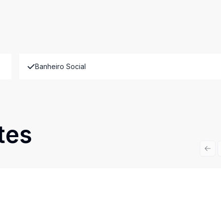
Banheiro Social
tes
Prev
Cód:
10416
Comparar