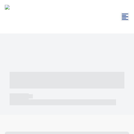
----- ----- -- ------ ---- ---- -- ----- -----
----- --- ------
----- -----
----- ----- -- ------ ---- ---- -- ----- ----- ----- --- ------