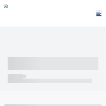
----- ----- -- ------ ---- ---- -- ----- -----
----- --- ------
----- -----
----- ----- -- ------ ---- ---- -- ----- ----- ----- --- ------