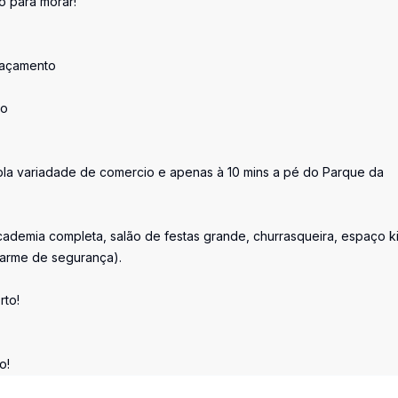
o para morar!
raçamento
ão
pla variadade de comercio e apenas à 10 mins a pé do Parque da
cademia completa, salão de festas grande, churrasqueira, espaço k
larme de segurança).
rto!
o!