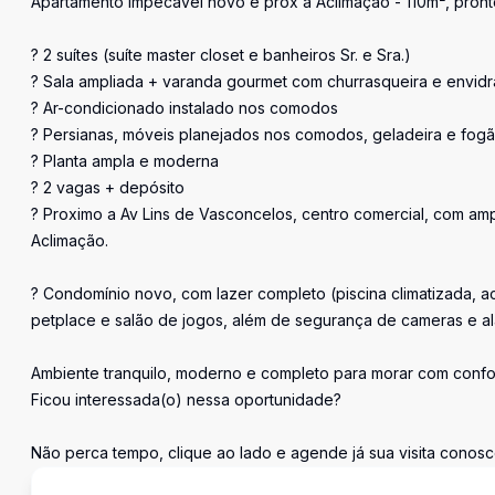
Apartamento impecável novo e prox a Aclimação - 110m², pront
? 2 suítes (suíte master closet e banheiros Sr. e Sra.)
? Sala ampliada + varanda gourmet com churrasqueira e envid
? Ar-condicionado instalado nos comodos
? Persianas, móveis planejados nos comodos, geladeira e fog
? Planta ampla e moderna
? 2 vagas + depósito
? Proximo a Av Lins de Vasconcelos, centro comercial, com am
Aclimação.
? Condomínio novo, com lazer completo (piscina climatizada, a
petplace e salão de jogos, além de segurança de cameras e a
Ambiente tranquilo, moderno e completo para morar com confo
Ficou interessada(o) nessa oportunidade?
Não perca tempo, clique ao lado e agende já sua visita conosc