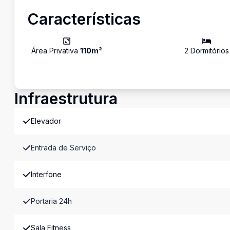
Características
Área Privativa
110
m²
2
Dormitório
s
Infraestrutura
Elevador
Entrada de Serviço
Interfone
Portaria 24h
Sala Fitness