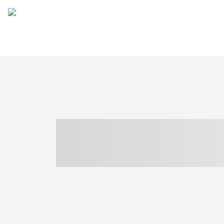
----- ----- -- -
- ------