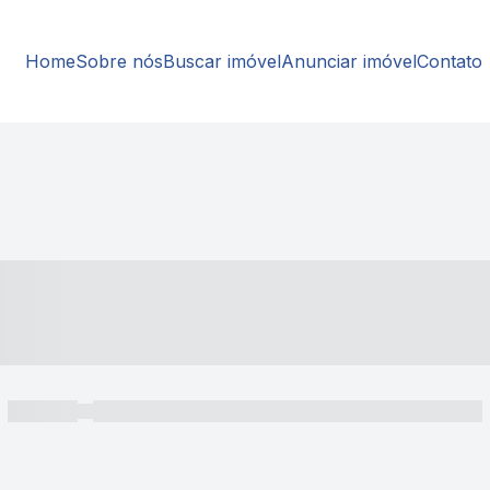
Home
Sobre nós
Buscar imóvel
Anunciar imóvel
Contato
----- ---- ---- -- ----
----- -----
----- ----- -- ------ ---- ---- -- ----- ----- ----- --- ------