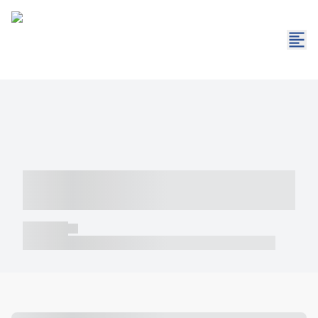
----- ----- -- ------ ---- ---- -- ----- -----
----- --- ------
----- -----
----- ----- -- ------ ---- ---- -- ----- ----- ----- --- ------