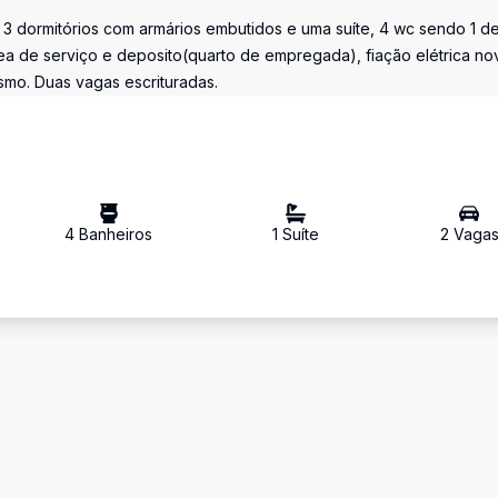
 3 dormitórios com armários embutidos e uma suíte, 4 wc sendo 1 d
a de serviço e deposito(quarto de empregada), fiação elétrica no
smo. Duas vagas escrituradas.
4
Banheiro
s
1
Suíte
2
Vaga