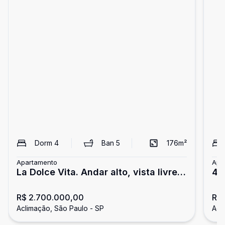
Dorm
4
Ban
5
176
m²
Apartamento
Apa
La Dolce Vita. Andar alto, vista livre
4 
para cidade
ME
R$ 2.700.000,00
R$ 
Aclimação, São Paulo - SP
Acl