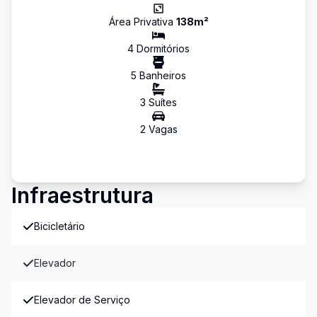
Área Privativa
138
m²
4
Dormitório
s
5
Banheiro
s
3
Suíte
s
2
Vaga
s
Infraestrutura
Bicicletário
Elevador
Elevador de Serviço