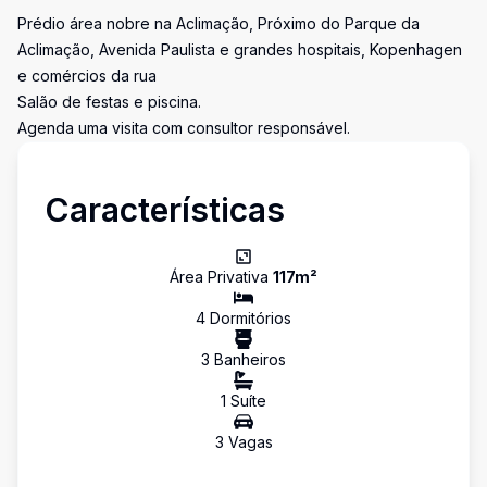
Prédio área nobre na Aclimação, Próximo do Parque da
Aclimação, Avenida Paulista e grandes hospitais, Kopenhagen
e comércios da rua
Salão de festas e piscina.
Agenda uma visita com consultor responsável.
Características
Área Privativa
117
m²
4
Dormitório
s
3
Banheiro
s
1
Suíte
3
Vaga
s