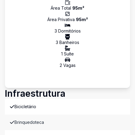
Área Total
95
m²
Área Privativa
95
m²
3
Dormitório
s
3
Banheiro
s
1
Suíte
2
Vaga
s
Infraestrutura
Bicicletário
Brinquedoteca