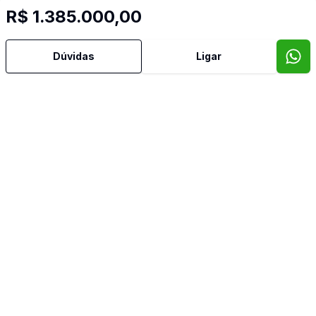
R$ 1.385.000,00
Armários Embutidos
Dúvidas
Ligar
Churrasqueira
Cozinha
Cozinha Americana
Cozinha Planejada
Dormitório com Armários
Lavabo
Mobiliado