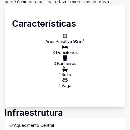
que é ótimo para passear e fazer exercícios ao ar livre.
Características
Área Privativa
93
m²
3
Dormitório
s
3
Banheiro
s
1
Suíte
1
Vaga
Infraestrutura
Aquecimento Central