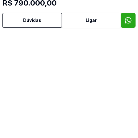
R$ 790.000,00
Banheiro Social
Dúvidas
Ligar
Copa Cozinha
Cozinha Planejada
Dependência de Empregada
Despensa
Dormitório com Armários
Hall
Reformado