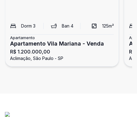
Dorm
3
Ban
4
125
m²
Apartamento
Apa
Apartamento Vila Mariana - Venda
Ap
R$ 1.200.000,00
R$ 
Aclimação, São Paulo - SP
Acl