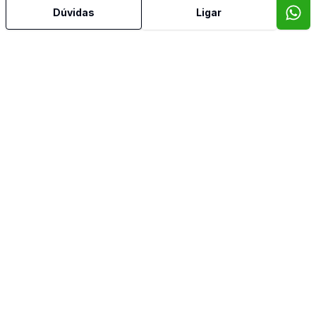
Dúvidas
Ligar
Mais informações
Água Quente