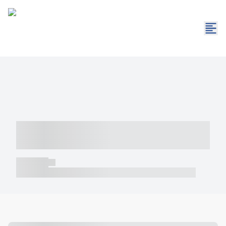
----- ----- -- ------ ---- ---- -- ----- -----
----- --- ------
----- -----
----- ----- -- ------ ---- ---- -- ----- ----- ----- --- ------