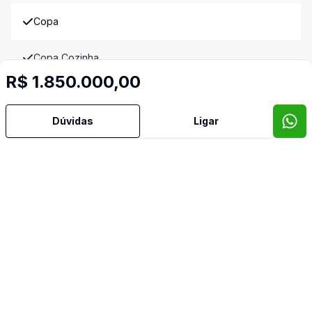
Copa
Copa Cozinha
R$ 1.850.000,00
Cozinha Planejada
Dúvidas
Ligar
Dependência de Empregada
Dormitório com Armários
Espera para Split
Lavabo
Piscina
Reformado