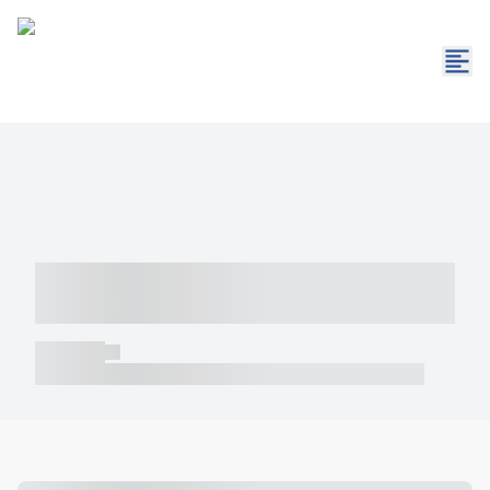
----- ----- -- ------ ---- ---- -- ----- -----
----- --- ------
----- -----
----- ----- -- ------ ---- ---- -- ----- ----- ----- --- ------