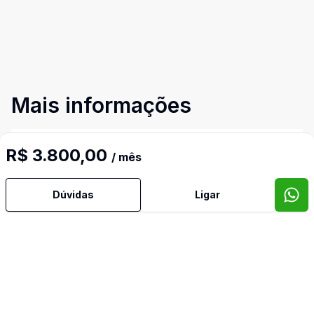
Mais informações
Água Quente
R$ 3.800,00
/ mês
Ar Condicionado
Dúvidas
Ligar
Área de Serviço
Armários Embutidos
Banheiro Social