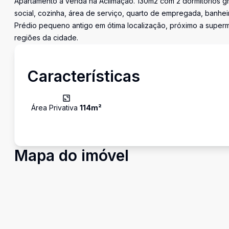
Apartamento a venda na Aclimação. 130m2 com 2 dormitórios gr
social, cozinha, área de serviço, quarto de empregada, banhei
Prédio pequeno antigo em ótima localização, próximo a superme
regiões da cidade.
Características
Área Privativa
114
m²
Mapa do imóvel