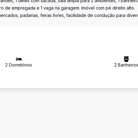
andes, 1 deles com sacada, sala ampla para 2 ambientes, 1 banheir
ro de empregada e 1 vaga na garagem. Imóvel com pé direito alto.
rcados, padarias, feiras livres, facilidade de condução para diver
2
Dormitório
s
2
Banheiro