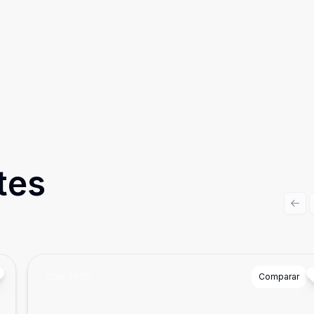
tes
Prev
Cód:
7975
Comparar