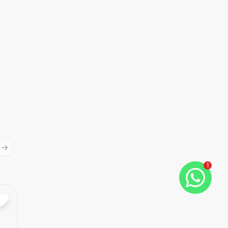
ious slide
Next slide
1
Cód:
9
Comparar