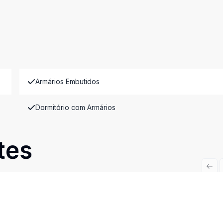
Armários Embutidos
Dormitório com Armários
tes
Prev
Cód:
3347
Comparar