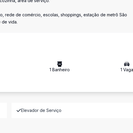
 cozinha, área de serviço.
ião, rede de comércio, escolas, shoppings, estação de metrô São
 de vida.
1
Banheiro
1
Vag
Elevador de Serviço