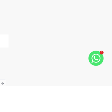
1
ious slide
Next slide
Cód:
11848
Comparar