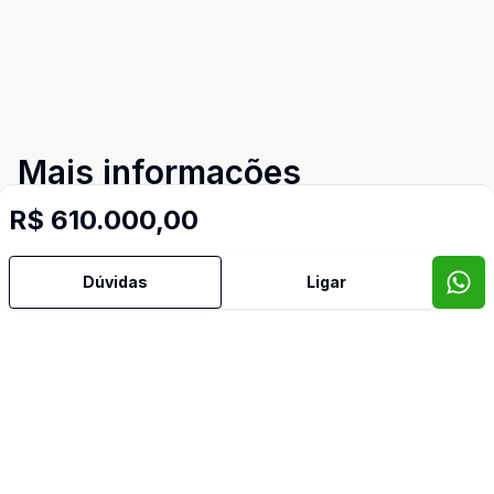
Mais informações
R$ 610.000,00
Área de Serviço
Dúvidas
Ligar
Armários Embutidos
Banheiro Social
Cozinha Planejada
Sacada