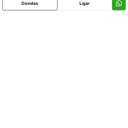
Dúvidas
Ligar
Mais informações
Cozinha
Video do imóvel