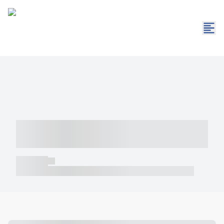
----- ----- -- ------ ---- ---- -- ----- -----
----- --- ------
----- -----
----- ----- -- ------ ---- ---- -- ----- ----- ----- --- ------