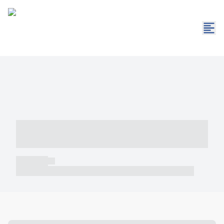
----- ----- -- ------ ---- ---- -- ----- -----
----- --- ------
----- -----
----- ----- -- ------ ---- ---- -- ----- ----- ----- --- ------