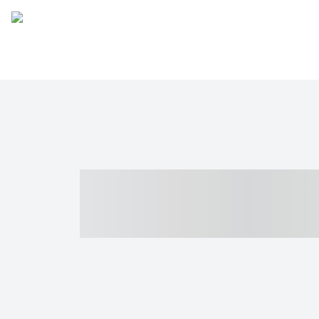
----- ----- -- -
- ------