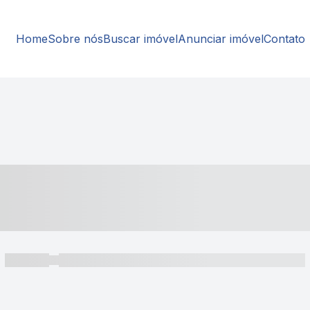
Home
Sobre nós
Buscar imóvel
Anunciar imóvel
Contato
----- ---- ---- -- ----
----- -----
----- ----- -- ------ ---- ---- -- ----- ----- ----- --- ------