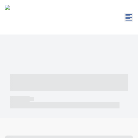
----- ----- -- ------ ---- ---- -- ----- -----
----- --- ------
----- -----
----- ----- -- ------ ---- ---- -- ----- ----- ----- --- ------