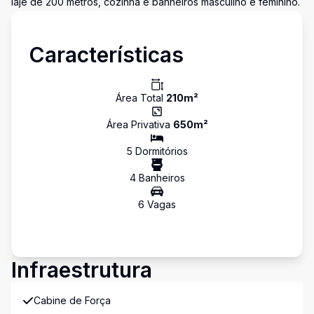
laje de 200 metros, cozinha e banheiros masculino e feminino.
Características
Área Total
210
m²
Área Privativa
650
m²
5
Dormitório
s
4
Banheiro
s
6
Vaga
s
Infraestrutura
Cabine de Força