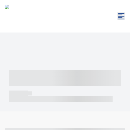
----- ----- -- ------ ---- ---- -- ----- -----
----- --- ------
----- -----
----- ----- -- ------ ---- ---- -- ----- ----- ----- --- ------