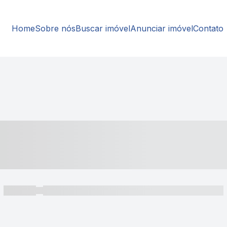
Home
Sobre nós
Buscar imóvel
Anunciar imóvel
Contato
----- ---- ---- -- ----
----- -----
----- ----- -- ------ ---- ---- -- ----- ----- ----- --- ------