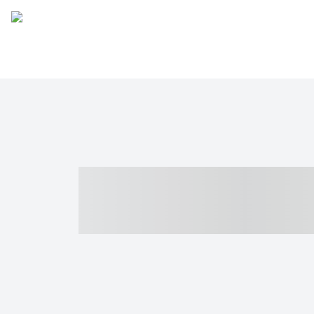
----- ----- -- -
- ------